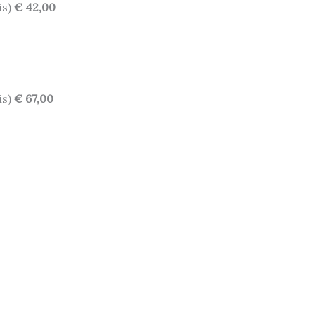
is)
€ 42,00
is)
€ 67,00